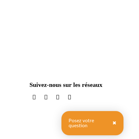
Suivez-nous sur les réseaux
sur LinkedIn
sur Instagram
sur TikTok
sur X
Posez votre
✖
question