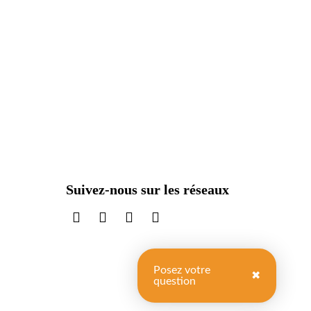
Suivez-nous sur les réseaux
sur LinkedIn
sur Instagram
sur TikTok
sur X
Posez votre
✖
question