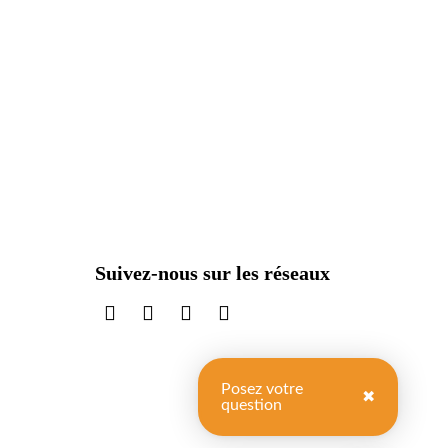
Suivez-nous sur les réseaux
sur LinkedIn
sur Instagram
sur TikTok
sur X
Posez votre
✖
question