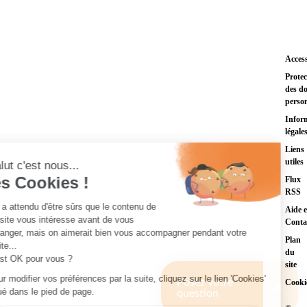
Access
Protec
des d
person
Infor
légale
Liens
utiles
Flux
RSS
Aide e
Conta
Plan
du
site
Posez votre
Cooki
✖
question