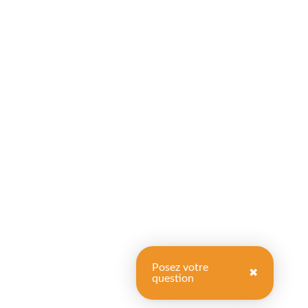
Posez votre
✖
question