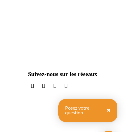
Suivez-nous sur les réseaux
sur LinkedIn
sur Instagram
sur TikTok
sur X
Posez votre
✖
question