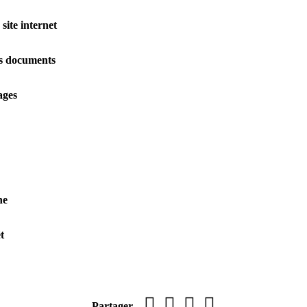
 site internet
s documents
ages
ne
t
Imprimer la page
sur Facebook
par WhatsApp
par e-mail
Partager