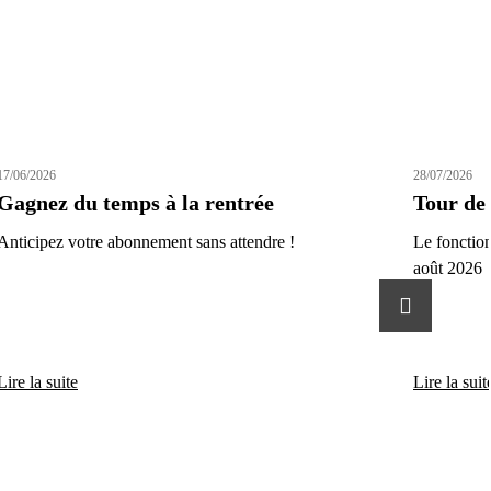
17/06/2026
28/07/2026
Gagnez du temps à la rentrée
Tour de 
Anticipez votre abonnement sans attendre !
Le fonctio
août 2026
Actualité su
Lire la suite
Lire la suit