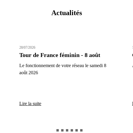
Actualités
28/07/2026
Tour de France féminin - 8 août
Le fonctionnement de votre réseau le samedi 8
août 2026
Lire la suite
Actualité n°1 (actif)
Actualité n°2
Actualité n°3
Actualité n°4
Actualité n°5
Actualité n°6
Actualité n°7