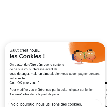
Nous j
Ouvert du
de 6h00 
le dimanch