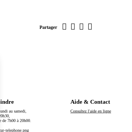
Imprimer la page
sur Facebook
par WhatsApp
par e-mail
Partager
oindre
Aide & Contact
 lundi au samedi,
Consultez l'aide en ligne
à 20h30,
e de 7h00 à 20h00.