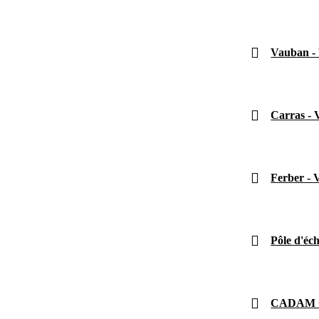
Vauban - 
Carras - 
Ferber - 
Pôle d'éc
CADAM Ce