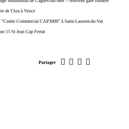
nge Multimodal de Cagnes-sur-Mer > nouvelle gare routière
re de l'Ara à Vence
s "Centre Commercial CAP3000" à Saint-Laurent-du-Var
gne 15 St Jean Cap Ferrat
Imprimer la page
sur Facebook
par WhatsApp
par e-mail
Partager