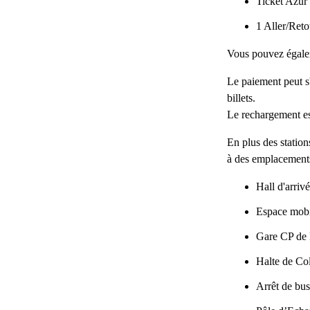
Ticket Azur
1 Aller/Ret
Vous pouvez égale
Le paiement peut s'
billets.
Le rechargement es
En plus des station
à des emplacements
Hall d'arri
Espace mobi
Gare CP de 
Halte de C
Arrêt de bu