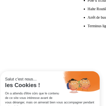
Pôle d’Echa
Halte Routiè
Arrêt de bu
Terminus li