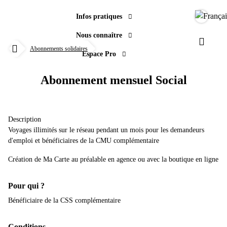
Infos pratiques
Langue
Nous connaître
Acheter
Titres et tarifs
Quel titre pour mon déplacement ?
Abonnement mensuel Social
Paramèt
Abonnements solidaires
Espace Pro
Accueil
Abonnement mensuel Social
Description
Voyages illimités sur le réseau pendant un mois pour les demandeurs
d'emploi et bénéficiaires de la CMU complémentaire
Création de Ma Carte au préalable en agence ou avec la boutique en ligne
Pour qui ?
Bénéficiaire de la CSS complémentaire
Conditions