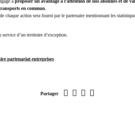
engage à
proposer un avantage à l’attention de nos abonnés et de val
s transports en commun
.
 de chaque action sera fourni par le partenaire mentionnant les statistiqu
service d’un territoire d’exception.
re partenariat entreprises
Imprimer la page
sur Facebook
par WhatsApp
par e-mail
Partager