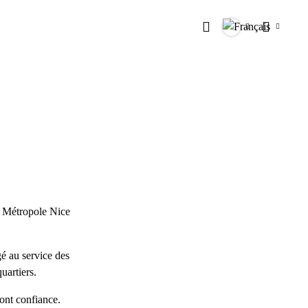
Rechercher
Langues
Paramètr
a Métropole Nice
gé au service des
uartiers.
font confiance.